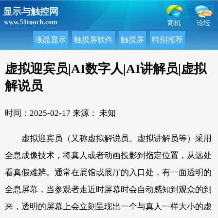
显示与触控网
www.51touch.com
商机
论坛
液晶显示
触摸屏软件
触摸屏
特别推荐
虚拟迎宾员|AI数字人|AI讲解员|虚拟
解说员
时间：2025-02-17
来源： 未知
虚拟迎宾员（又称虚拟解说员、虚拟讲解员等）采用
全息成像技术，将真人或者动画投影到指定位置，从远处
看真假难辨。通常在展馆或展厅的入口处，有一面透明的
全息屏幕，当参观者走近时屏幕时会自动感知到观众的到
来，透明的屏幕上会立刻呈现出一个与真人一样大小的虚