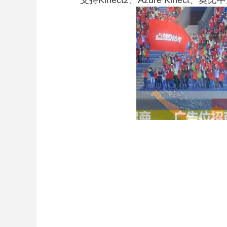
支持Kinect2、Azure Kinect、奥